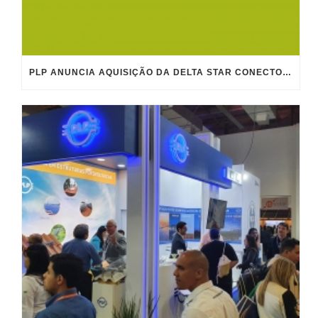
PLP ANUNCIA AQUISIÇÃO DA DELTA STAR CONECTORES ELÉTRICOS E REFORÇA ESTRATÉGIA DE CRESCIMENTO GLOBAL