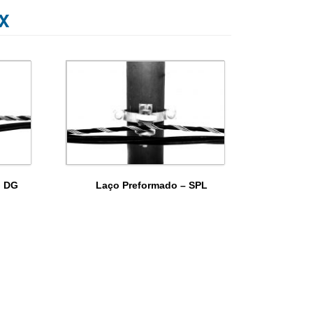
X
G DG
Laço Preformado – SPL