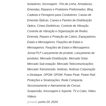
Isoladores
,
Ancoragem - Fim de Linha
,
Armaduras,
Emendas, Reparos e Protetores Preformados
,
Blog
,
Cadeias e Ferragens para Condutores
,
Caixas de
Emenda Ópticas
,
Caixas e Painéis de Distribuição
Optica
,
Cintas Dielétricas
,
Controle de Vibração
,
Controle de Vibração e Organização de Redes
,
Emenda, Reparo e Proteção de Cabos
,
Espaçadores
,
Estais e Mensageiros
,
Fixações de Estais e
Mensageiros
,
Fixações de Estais e Mensageiros
,
Jornal PLP
,
Lançamento de produto
,
Lançamento de
produtos
,
Mercado Distribuição
,
Mercado Solar
,
Mercado Sub-estação
,
Mercado Telecomunicações
,
Mercado Transmissão
,
Notícias
,
Notícias Corporação
e Destaque
,
OPGW
,
OPGW
,
Power Peak
,
Power Rail
,
Proteções e Sinalizações
,
Rede Compacta
,
Seccionamento e Aterramento de Cercas
,
Suspensão, Ancoragem e Suporte
,
TV a Cabo
,
Vídeo
,
Vídeos
postado
junho 24, 2024