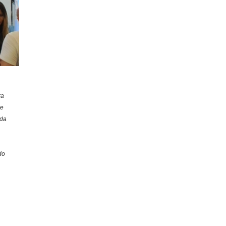
ra
de
da
do