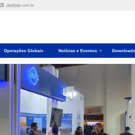
plp@plp.com.br
Operações Globais
Notícias e Eventos
Download