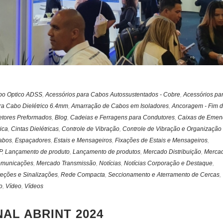
bo Optico ADSS
,
Acessórios para Cabos Autossustentados - Cobre
,
Acessórios pa
ra Cabo Dielétrico 6.4mm
,
Amarração de Cabos em Isoladores
,
Ancoragem - Fim 
etores Preformados
,
Blog
,
Cadeias e Ferragens para Condutores
,
Caixas de Emen
ica
,
Cintas Dielétricas
,
Controle de Vibração
,
Controle de Vibração e Organização
abos
,
Espaçadores
,
Estais e Mensageiros
,
Fixações de Estais e Mensageiros
,
P
,
Lançamento de produto
,
Lançamento de produtos
,
Mercado Distribuição
,
Merca
omunicações
,
Mercado Transmissão
,
Notícias
,
Notícias Corporação e Destaque
,
teções e Sinalizações
,
Rede Compacta
,
Seccionamento e Aterramento de Cercas
,
o
,
Vídeo
,
Vídeos
AL ABRINT 2024