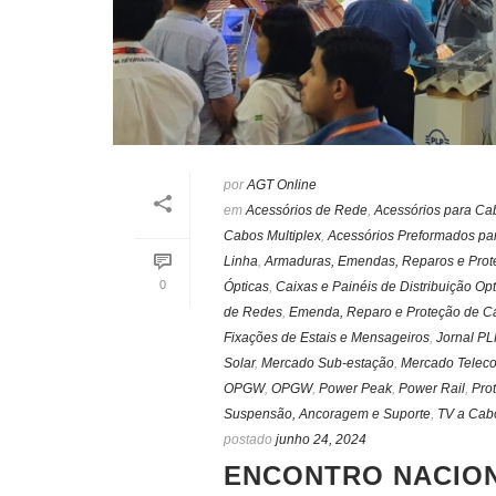
por
AGT Online
em
Acessórios de Rede
,
Acessórios para Ca
Cabos Multiplex
,
Acessórios Preformados pa
Linha
,
Armaduras, Emendas, Reparos e Prot
0
Ópticas
,
Caixas e Painéis de Distribuição Opt
de Redes
,
Emenda, Reparo e Proteção de C
Fixações de Estais e Mensageiros
,
Jornal PL
Solar
,
Mercado Sub-estação
,
Mercado Telec
OPGW
,
OPGW
,
Power Peak
,
Power Rail
,
Pro
Suspensão, Ancoragem e Suporte
,
TV a Cab
postado
junho 24, 2024
ENCONTRO NACION