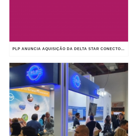
PLP ANUNCIA AQUISIÇÃO DA DELTA STAR CONECTORES ELÉTRICOS E REFORÇA ESTRATÉGIA DE CRESCIMENTO GLOBAL