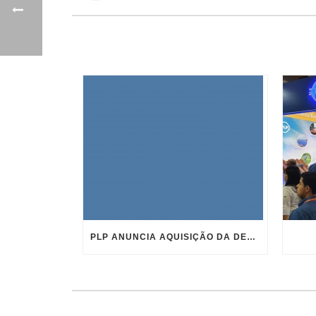
PLP ANUNCIA AQUISIÇÃO DA DELTA STAR CONECTORES ELÉTRICOS E REFORÇA ESTRATÉGIA DE CRESCIMENTO GLOBAL