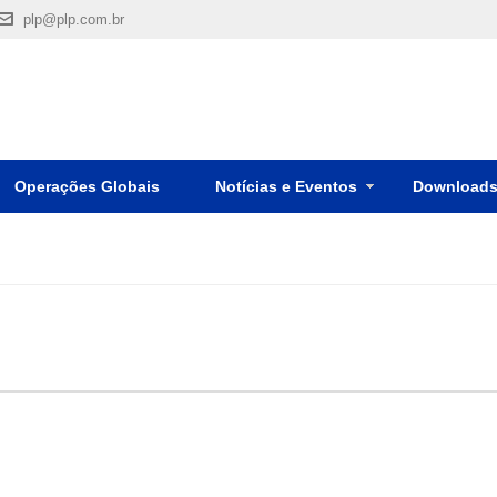
plp@plp.com.br
Operações Globais
Notícias e Eventos
Download