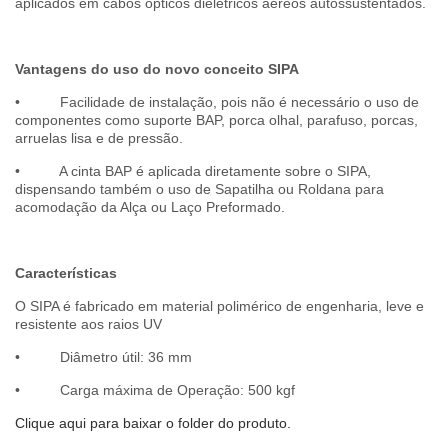
aplicados em cabos ópticos dielétricos aéreos autossustentados.
Vantagens do uso do novo conceito SIPA
• Facilidade de instalação, pois não é necessário o uso de
componentes como suporte BAP, porca olhal, parafuso, porcas,
arruelas lisa e de pressão.
• A cinta BAP é aplicada diretamente sobre o SIPA,
dispensando também o uso de Sapatilha ou Roldana para
acomodação da Alça ou Laço Preformado.
Características
O SIPA é fabricado em material polimérico de engenharia, leve e
resistente aos raios UV
• Diâmetro útil: 36 mm
• Carga máxima de Operação: 500 kgf
Clique aqui para baixar o folder do produto.