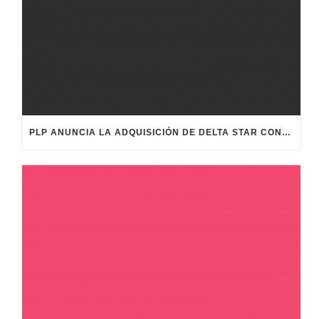
PLP ANUNCIA LA ADQUISICIÓN DE DELTA STAR CONECTORES ELÉCTRICOS Y REFUERZA SU ESTRATEGIA DE CRECIMIENTO GLOBAL