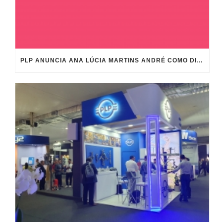
PLP ANUNCIA ANA LÚCIA MARTINS ANDRÉ COMO DIRECTORA GENERAL DE PLP BRASIL