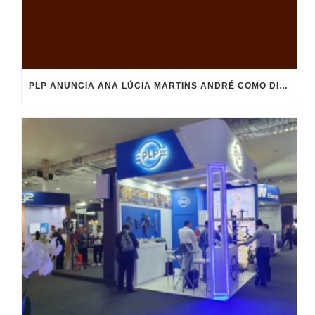
PLP ANUNCIA ANA LÚCIA MARTINS ANDRÉ COMO DIRECTORA GENERAL DE PLP BRASIL