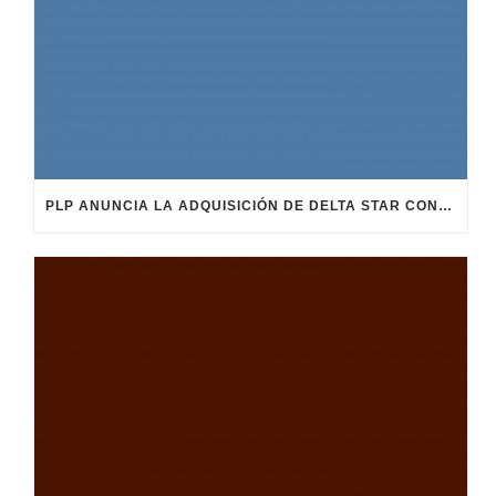
PLP ANUNCIA LA ADQUISICIÓN DE DELTA STAR CONECTORES ELÉCTRICOS Y REFUERZA SU ESTRATEGIA DE CRECIMIENTO GLOBAL